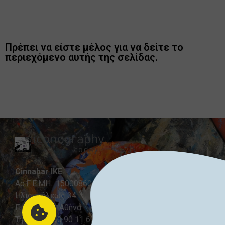
Πρέπει να είστε μέλος για να δείτε το
περιεχόμενο αυτής της σελίδας.
Cinnabar IKE
Αρ.Γ.Ε.ΜΗ.: 150008601000
Ηλιουπόλεως 34
Παγκράτι – Αθήνα – 116 31
Τηλ.: +30 210 90 11 600