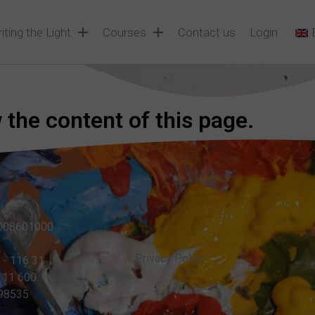
iting the Light
Courses
Contact us
Login
the content of this page.
0008601000
Privacy Policy
 - 116 31
0 11 600
198535