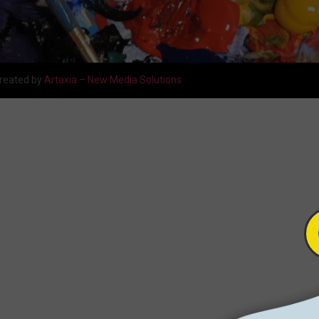
reated by
Artaxia – New Media Solutions