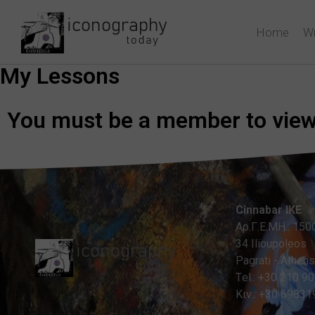
Home
Wr
My Lessons
You must be a member to view 
Cinnabar IKE
Αρ.Γ.Ε.ΜΗ.: 15
34 Ilioupoleos
Pagrati - Athens
Τel.: +30 210 9
Κιν.: +30 6983