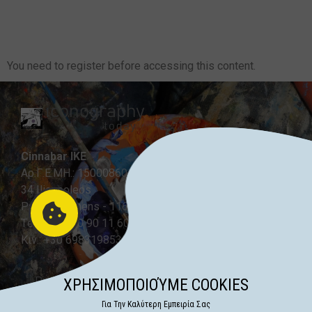
You need to register before accessing this content.
Cinnabar IKE
Αρ.Γ.Ε.ΜΗ.: 150008601000
34 Ilioupoleos
Pagrati - Athens - 116 31
Τel.: +30 210 90 11 600
Κιν.: +30 6983198535
Privacy Policy
ΧΡΗΣΙΜΟΠΟΙΟΎΜΕ COOKIES
Για Την Καλύτερη Εμπειρία Σας